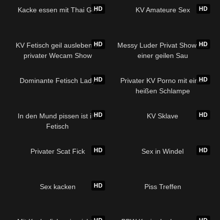
HD
HD
Kacke essen mit Thai Girl
KV Amateure Sex
HD
HD
KV Fetisch geil ausleben in
Messy Luder Privat Show mit
privater Wecam Show
einer geilen Sau
HD
HD
Dominante Fetisch Lady
Privater KV Porno mit einer
heißen Schlampe
HD
HD
In den Mund pissen ist ihr
KV Sklave
Fetisch
HD
HD
Privater Scat Fick
Sex in Windel
HD
Sex kacken
Piss Treffen