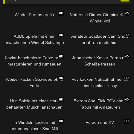
HD
HD
Windel Pornos gratis
Natursekt Diaper Girl pinkelt die
Windel voll
HD
HD
ABDL Spiele mit einer
Amateur Scatluder Cam Show
erwachsenen Windel Schlampe
erfahren direkt hier
HD
HD
Kaviar beschmierte Fotze beim
Japanischer Kaviar Porno mit
masturbieren und rumsauen
Scheiße fressen
HD
HD
Weiber kacken Sexvideo ohne
Pov kacken Nahaufnahme mit
Ende
einer geilen Tussy
HD
HD
Urin Spiele mit einer stark
Extrem Anal Fick POV ohne
behaarten Muschi anschauen
Tabus mit Amateuren
HD
HD
In Windeln kacken mit
Furzen und KV
hemmungsloser Scat Milf