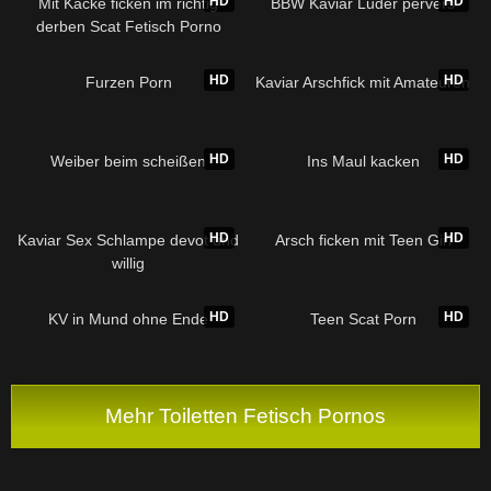
HD
HD
Mit Kacke ficken im richtig
BBW Kaviar Luder pervers
derben Scat Fetisch Porno
HD
HD
Furzen Porn
Kaviar Arschfick mit Amateuren
HD
HD
Weiber beim scheißen
Ins Maul kacken
HD
HD
Kaviar Sex Schlampe devot und
Arsch ficken mit Teen Girl
willig
HD
HD
KV in Mund ohne Ende
Teen Scat Porn
Mehr Toiletten Fetisch Pornos