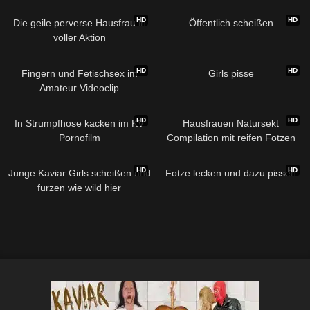
HD
HD
Die geile perverse Hausfrau in
Öffentlich scheißen
voller Aktion
HD
HD
Fingern und Fetischsex im
Girls pisse
Amateur Videoclip
HD
HD
In Strumpfhose kacken im KV
Hausfrauen Natursekt
Pornofilm
Compilation mit reifen Fotzen
HD
HD
Junge Kaviar Girls scheißen und
Fotze lecken und dazu pissen
furzen wie wild hier