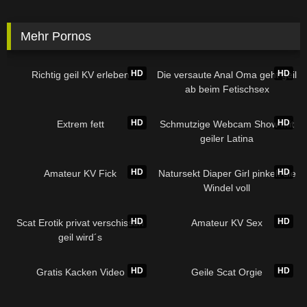
Mehr Pornos
HD
HD
Richtig geil KV erleben
Die versaute Anal Oma geht geil
ab beim Fetischsex
HD
HD
Extrem fett
Schmutzige Webcam Show mit
geiler Latina
HD
HD
Amateur KV Fick
Natursekt Diaper Girl pinkelt die
Windel voll
HD
HD
Scat Erotik privat verschissen
Amateur KV Sex
geil wird´s
HD
HD
Gratis Kacken Video
Geile Scat Orgie